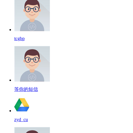
tcgbp
等你的短信
zyd_cu