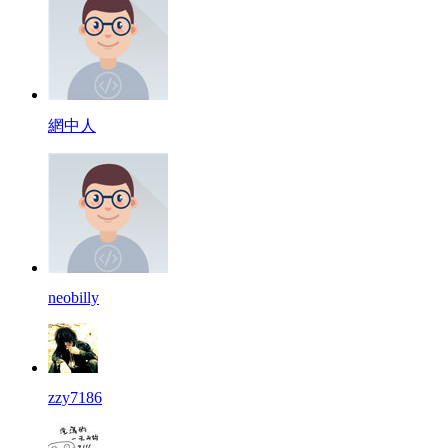
網中人
neobilly
zzy7186