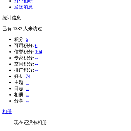
打个招呼
发送消息
统计信息
已有
1237
人来访过
积分:
6
可用积分:
6
信誉积分:
104
专家积分:
--
空间积分:
--
推广积分:
--
好友:
74
主题:
--
日志:
--
相册:
--
分享:
--
相册
现在还没有相册