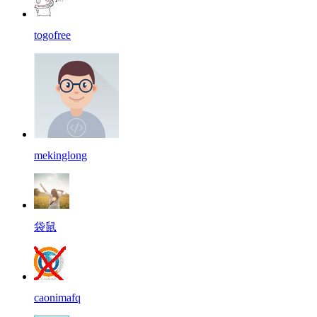
togofree
mekinglong
袋鼠
caonimafq