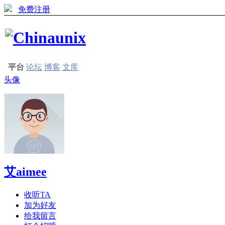
免费注册
平台
论坛
博客
文库
头像
艾aimee
收听TA
加为好友
给我留言