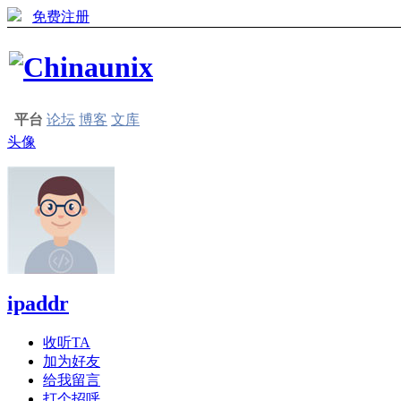
免费注册
平台
论坛
博客
文库
头像
ipaddr
收听TA
加为好友
给我留言
打个招呼