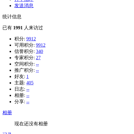
发送消息
统计信息
已有
1991
人来访过
积分:
9912
可用积分:
9912
信誉积分:
340
专家积分:
27
空间积分:
--
推广积分:
--
好友:
1
主题:
405
日志:
--
相册:
--
分享:
--
相册
现在还没有相册