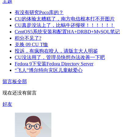
主题
有没有研究Poco库的？
CU的体验太糟糕了，南方电信根本打不开图片
CU真是没法上了，比蜗牛还慢呀！！！！！！
CentOS5系统安装和配置HA+DRBD+MySQL笔记
积分不见了?
兑换 09 CU T恤
投诉，有疯狗在咬人，请版主大人明鉴
CU没法用了，管理员快想办法改善一下吧
Fedora 9下安装Fedora Directory Server
“飞人”博尔特向灾区儿童献爱心
留言板
全部
现在还没有留言
好友