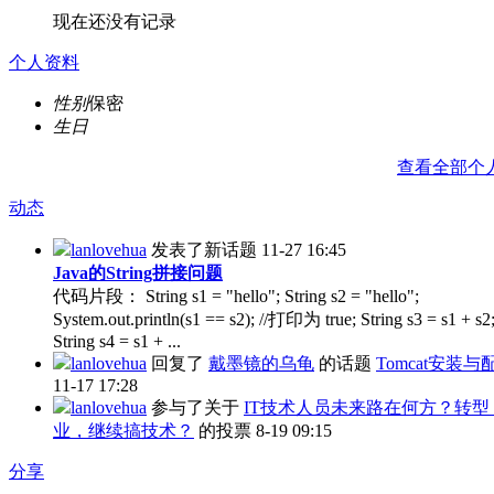
现在还没有记录
个人资料
性别
保密
生日
查看全部个
动态
lanlovehua
发表了新话题
11-27 16:45
Java的String拼接问题
代码片段： String s1 = "hello"; String s2 = "hello";
System.out.println(s1 == s2); //打印为 true; String s3 = s1 + s2
String s4 = s1 + ...
lanlovehua
回复了
戴墨镜的乌龟
的话题
Tomcat安装与
11-17 17:28
lanlovehua
参与了关于
IT技术人员未来路在何方？转型
业，继续搞技术？
的投票
8-19 09:15
分享