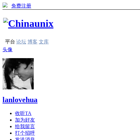
免费注册
平台
论坛
博客
文库
头像
lanlovehua
收听TA
加为好友
给我留言
打个招呼
发送消息