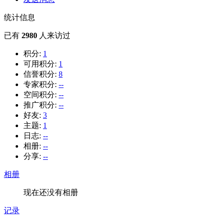
统计信息
已有
2980
人来访过
积分:
1
可用积分:
1
信誉积分:
8
专家积分:
--
空间积分:
--
推广积分:
--
好友:
3
主题:
1
日志:
--
相册:
--
分享:
--
相册
现在还没有相册
记录