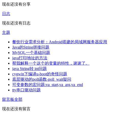
现在还没有分享
日志
现在还没有日志
主题
餐饮行业需求分析：Android搭建的局域网服务器应用
Java的String拼接问题
MySQL一个基础问题
java打印地址的方法
帮我解释一个这个的变量的特性，谢谢了。
java String转 int问题
cygwin下编译u-boot的奇怪问题
底层驱动的poll函数-poll_wait疑问
可变参数的宏问题:va_start,va_arg,va_end
tty串口驱动问题
留言板
全部
现在还没有留言