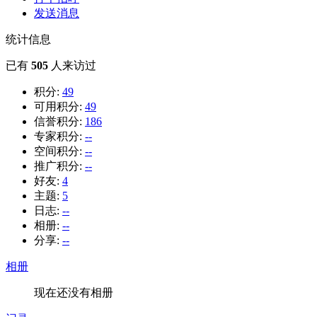
发送消息
统计信息
已有
505
人来访过
积分:
49
可用积分:
49
信誉积分:
186
专家积分:
--
空间积分:
--
推广积分:
--
好友:
4
主题:
5
日志:
--
相册:
--
分享:
--
相册
现在还没有相册