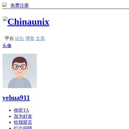
免费注册
平台
论坛
博客
文库
头像
yehua911
收听TA
加为好友
给我留言
打个招呼