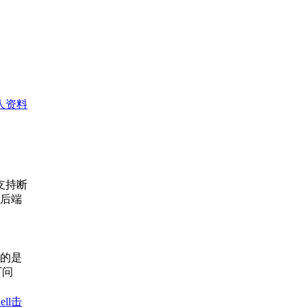
人资料
支持断
后端
用的是
下问
ll击