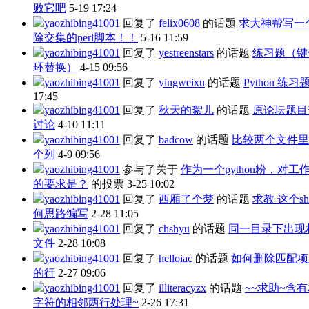
败它吧
5-19 17:24
yaozhibing41001
回复了
felix0608
的话题
求大神帮写一
除交集的perl脚本！！
5-16 11:59
yaozhibing41001
回复了
yestreenstars
的话题
练习题（键
环替换）
4-15 09:56
yaozhibing41001
回复了
yingweixu
的话题
Python 练习
17:45
yaozhibing41001
回复了
秋天的絮儿
的话题
原论坛题目
讨论
4-10 11:11
yaozhibing41001
回复了
badcow
的话题
比较两个文件里
个列
4-9 09:56
yaozhibing41001
参与了关于
作为一个python粉，对工
的要求是？
的投票
3-25 10:02
yaozhibing41001
回复了
西厢了个梦
的话题
求教 这个sh
何思路编写
2-28 11:05
yaozhibing41001
回复了
chshyu
的话题
同一目录下出现
文件
2-28 10:08
yaozhibing41001
回复了
helloiac
的话题
如何删除匹配项
的行
2-27 09:06
yaozhibing41001
回复了
illiteracyzx
的话题
~~求助~含
字符的相邻两行处理~
2-26 17:31