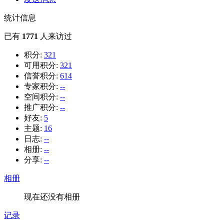
统计信息
已有
1771
人来访过
积分:
321
可用积分:
321
信誉积分:
614
专家积分:
--
空间积分:
--
推广积分:
--
好友:
5
主题:
16
日志:
--
相册:
--
分享:
--
相册
现在还没有相册
记录