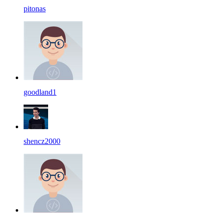
pitonas
goodland1
shencz2000