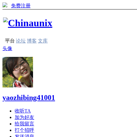
免费注册
平台
论坛
博客
文库
头像
yaozhibing41001
收听TA
加为好友
给我留言
打个招呼
发送消息