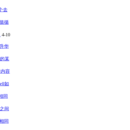
个去
值循
题
4-10
升华
的某
作内容
ell如
相同
之间
有相同