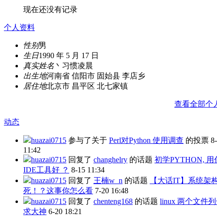
现在还没有记录
个人资料
性别
男
生日
1990 年 5 月 17 日
真实姓名
丶习惯凌晨
出生地
河南省 信阳市 固始县 李店乡
居住地
北京市 昌平区 北七家镇
查看全部个
动态
huazai0715
参与了关于
Perl对Python 使用调查
的投票
8
11:42
huazai0715
回复了
changhelry
的话题
初学PYTHON, 
IDE工具好 ？
8-15 11:34
huazai0715
回复了
王楠w_n
的话题
【大话IT】系统架
死！？这事你怎么看
7-20 16:48
huazai0715
回复了
chenteng168
的话题
linux 两个文件
求大神
6-20 18:21