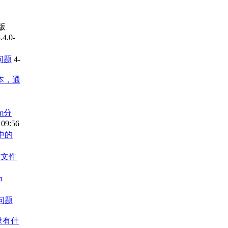
p版
4.0-
置问题
4-
脚本，通
vm分
 09:56
)中的
个文件
n
式问题
录有什