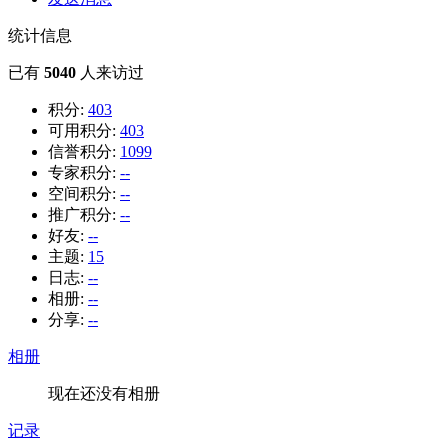
统计信息
已有
5040
人来访过
积分:
403
可用积分:
403
信誉积分:
1099
专家积分:
--
空间积分:
--
推广积分:
--
好友:
--
主题:
15
日志:
--
相册:
--
分享:
--
相册
现在还没有相册
记录