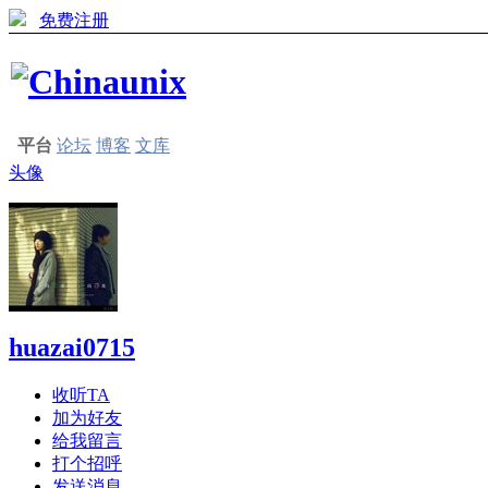
免费注册
平台
论坛
博客
文库
头像
huazai0715
收听TA
加为好友
给我留言
打个招呼
发送消息