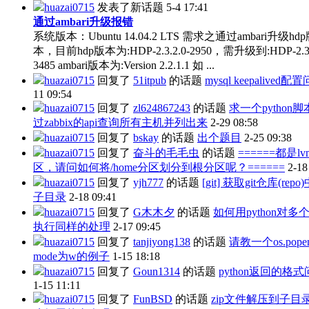
huazai0715
发表了新话题
5-4 17:41
通过ambari升级报错
系统版本：Ubuntu 14.04.2 LTS 需求之通过ambari升级hd
本，目前hdp版本为:HDP-2.3.2.0-2950，需升级到:HDP-2.3.
3485 ambari版本为:Version 2.2.1.1 如 ...
huazai0715
回复了
51itpub
的话题
mysql keepalived配
11 09:54
huazai0715
回复了
zl624867243
的话题
求一个python
过zabbix的api查询所有主机并列出来
2-29 08:58
huazai0715
回复了
bskay
的话题
出个题目
2-25 09:38
huazai0715
回复了
奋斗的毛毛虫
的话题
======都是l
区，请问如何将/home分区划分到根分区呢？======
2-18
huazai0715
回复了
yjh777
的话题
[git] 获取git仓库(repo
子目录
2-18 09:41
huazai0715
回复了
G木木夕
的话题
如何用python对多
执行同样的处理
2-17 09:45
huazai0715
回复了
tanjiyong138
的话题
请教一个os.pope
mode为w的例子
1-15 18:18
huazai0715
回复了
Goun1314
的话题
python返回的格
1-15 11:11
huazai0715
回复了
FunBSD
的话题
zip文件解压到子目