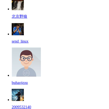
北京野狼
send_linux
buhaojzou
2009532140