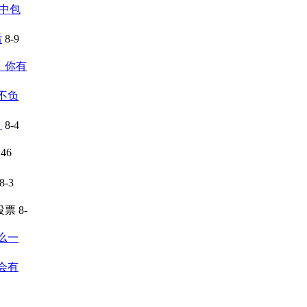
中包
后
8-9
，你有
不负
？
8-4
:46
8-3
投票
8-
么一
会有