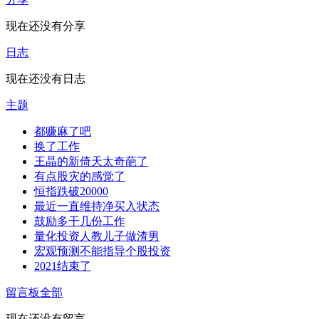
现在还没有分享
日志
现在还没有日志
主题
都赚麻了吧
换了工作
王晶的新倚天太奇葩了
有点股灾的感觉了
恒指跌破20000
最近一直维持净买入状态
鼓励多干几份工作
量化投资人教儿子做渣男
宏观预测不能指导个股投资
2021结束了
留言板
全部
现在还没有留言