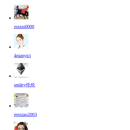
zsszss0000
4nianyici
smiley伦伦
renxiao2003