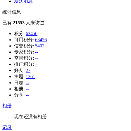
发送消息
统计信息
已有
21553
人来访过
积分:
63456
可用积分:
63456
信誉积分:
5402
专家积分:
--
空间积分:
--
推广积分:
--
好友:
27
主题:
1361
日志:
--
相册:
--
分享:
--
相册
现在还没有相册
记录