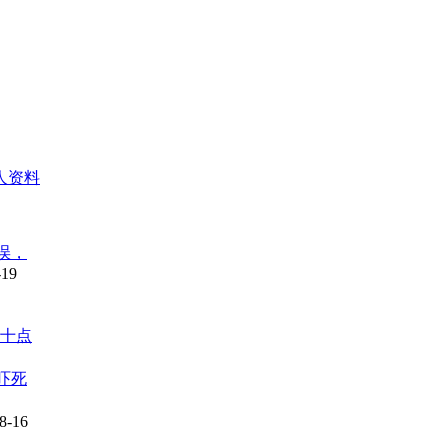
人资料
误，
-19
十点
吓死
8-16