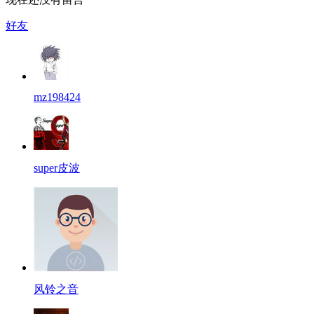
好友
mz198424
super皮波
风铃之音