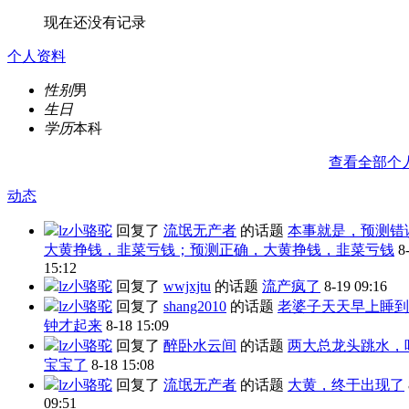
现在还没有记录
个人资料
性别
男
生日
学历
本科
查看全部个
动态
lz小骆驼
回复了
流氓无产者
的话题
本事就是，预测错
大黄挣钱，韭菜亏钱；预测正确，大黄挣钱，韭菜亏钱
8
15:12
lz小骆驼
回复了
wwjxjtu
的话题
流产疯了
8-19 09:16
lz小骆驼
回复了
shang2010
的话题
老婆子天天早上睡到
钟才起来
8-18 15:09
lz小骆驼
回复了
醉卧水云间
的话题
两大总龙头跳水，
宝宝了
8-18 15:08
lz小骆驼
回复了
流氓无产者
的话题
大黄，终于出现了
09:51