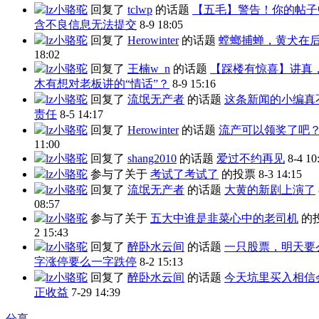
lz小骆驼
回复了
tclwp
的话题
【五毛】警告！你的帖子
含不良信息无法提交
8-9 18:05
lz小骆驼
回复了
Herowinter
的话题
螳螂捕蝉，黄犬在
18:02
lz小骆驼
回复了
王楠w_n
的话题
【踩楼有惊喜】讲真
木有想对老板讲的“情话”？
8-9 15:16
lz小骆驼
回复了
流氓无产者
的话题
这条新闻的小编真
责任
8-5 14:17
lz小骆驼
回复了
Herowinter
的话题
流产可以领奖了吧
11:00
lz小骆驼
回复了
shang2010
的话题
爱过不约再见
8-4 10
lz小骆驼
参与了关于
考试了考试了
的投票
8-3 14:15
lz小骆驼
回复了
流氓无产者
的话题
大黄的新剧上演了
08:57
lz小骆驼
参与了关于
五大中谁是韭菜心中的老司机
的
2 15:43
lz小骆驼
回复了
醉卧水云间
的话题
一只股票，明天要
字涨停要么一字跌停
8-2 15:13
lz小骆驼
回复了
醉卧水云间
的话题
今天坑里买入相信
正收益
7-29 14:39
分享