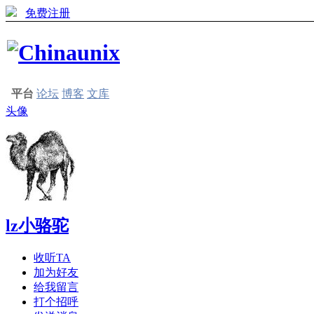
免费注册
平台
论坛
博客
文库
头像
lz小骆驼
收听TA
加为好友
给我留言
打个招呼