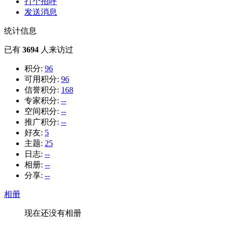
打个招呼
发送消息
统计信息
已有
3694
人来访过
积分:
96
可用积分:
96
信誉积分:
168
专家积分:
--
空间积分:
--
推广积分:
--
好友:
5
主题:
25
日志:
--
相册:
--
分享:
--
相册
现在还没有相册