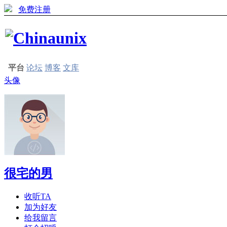
免费注册
平台
论坛
博客
文库
头像
很宅的男
收听TA
加为好友
给我留言