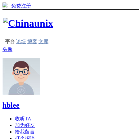
免费注册
平台
论坛
博客
文库
头像
hblee
收听TA
加为好友
给我留言
打个招呼