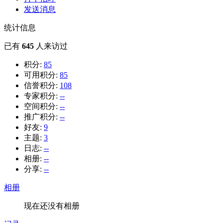
发送消息
统计信息
已有
645
人来访过
积分:
85
可用积分:
85
信誉积分:
108
专家积分:
--
空间积分:
--
推广积分:
--
好友:
9
主题:
3
日志:
--
相册:
--
分享:
--
相册
现在还没有相册