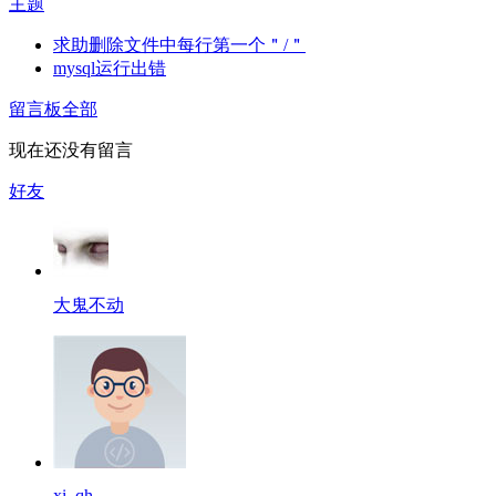
主题
求助删除文件中每行第一个＂/＂
mysql运行出错
留言板
全部
现在还没有留言
好友
大鬼不动
xi_qh