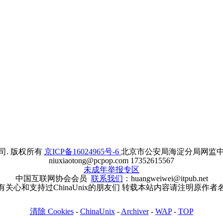
. 版权所有
京ICP备16024965号-6
北京市公安局海淀分局网监中心备案
niuxiaotong@pcpop.com 17352615567
未成年举报专区
中国互联网协会会员
联系我们
：huangweiwei@itpub.net
有关心和支持过ChinaUnix的朋友们 转载本站内容请注明原作者
清除 Cookies
-
ChinaUnix
-
Archiver
-
WAP
-
TOP