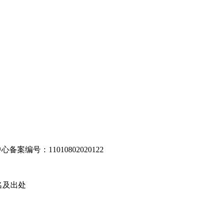
编号：11010802020122
名及出处