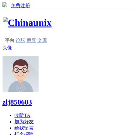
免费注册
平台
论坛
博客
文库
头像
zlj850603
收听TA
加为好友
给我留言
打个招呼