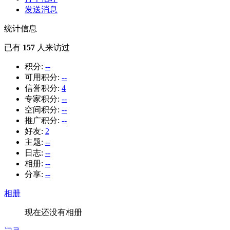
发送消息
统计信息
已有
157
人来访过
积分:
--
可用积分:
--
信誉积分:
4
专家积分:
--
空间积分:
--
推广积分:
--
好友:
2
主题:
--
日志:
--
相册:
--
分享:
--
相册
现在还没有相册