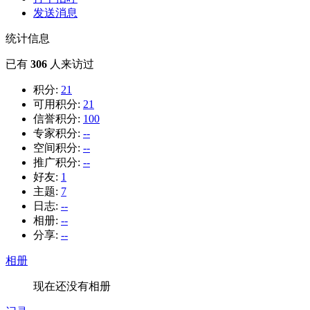
发送消息
统计信息
已有
306
人来访过
积分:
21
可用积分:
21
信誉积分:
100
专家积分:
--
空间积分:
--
推广积分:
--
好友:
1
主题:
7
日志:
--
相册:
--
分享:
--
相册
现在还没有相册