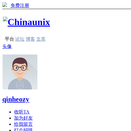
免费注册
平台
论坛
博客
文库
头像
qinheozy
收听TA
加为好友
给我留言
打个招呼