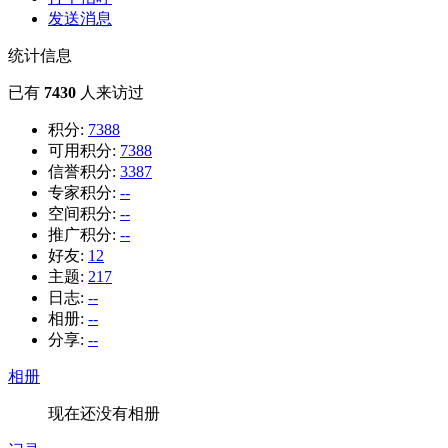
发送消息
统计信息
已有
7430
人来访过
积分:
7388
可用积分:
7388
信誉积分:
3387
专家积分:
--
空间积分:
--
推广积分:
--
好友:
12
主题:
217
日志:
--
相册:
--
分享:
--
相册
现在还没有相册