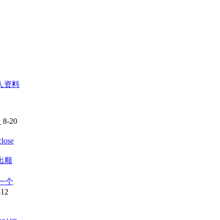
人资料
！
8-20
ose
出顺
一个
-12