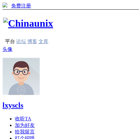
免费注册
平台
论坛
博客
文库
头像
lxyscls
收听TA
加为好友
给我留言
打个招呼