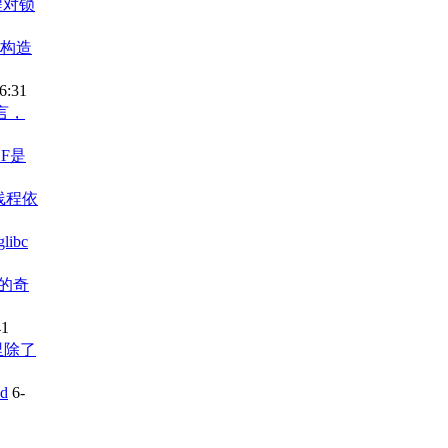
程对锁
要构造
6:31
语言，
F是
子线程依
libc
的奇
41
里除了
d
6-