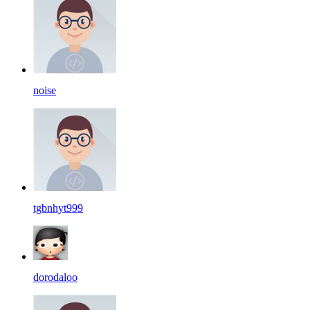
noise
tgbnhyt999
dorodaloo