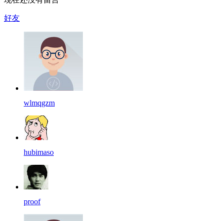
好友
wlmqgzm
hubimaso
proof