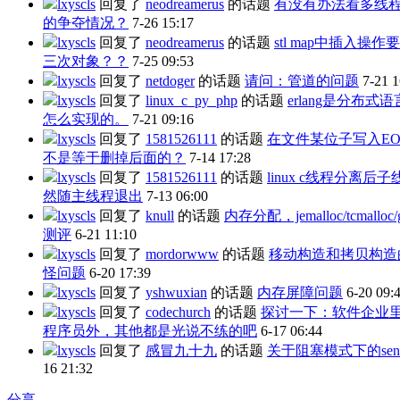
lxyscls
回复了
neodreamerus
的话题
有没有办法看多线
的争夺情况？
7-26 15:17
lxyscls
回复了
neodreamerus
的话题
stl map中插入操作
三次对象？？
7-25 09:53
lxyscls
回复了
netdoger
的话题
请问：管道的问题
7-21 1
lxyscls
回复了
linux_c_py_php
的话题
erlang是分布式
怎么实现的。
7-21 09:16
lxyscls
回复了
1581526111
的话题
在文件某位子写入EO
不是等于删掉后面的？
7-14 17:28
lxyscls
回复了
1581526111
的话题
linux c线程分离后
然随主线程退出
7-13 06:00
lxyscls
回复了
knull
的话题
内存分配，jemalloc/tcmalloc/g
测评
6-21 11:10
lxyscls
回复了
mordorwww
的话题
移动构造和拷贝构造
怪问题
6-20 17:39
lxyscls
回复了
yshwuxian
的话题
内存屏障问题
6-20 09:
lxyscls
回复了
codechurch
的话题
探讨一下：软件企业
程序员外，其他都是光说不练的吧
6-17 06:44
lxyscls
回复了
感冒九十九
的话题
关于阻塞模式下的sen
16 21:32
分享