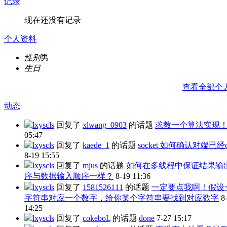
记录
现在还没有记录
个人资料
性别
男
生日
查看全部个
动态
lxyscls
回复了
xlwang_0903
的话题
求教一个算法实现
05:47
lxyscls
回复了
kaede_1
的话题
socket 如何确认对端已经cl
8-19 15:55
lxyscls
回复了
mjus
的话题
如何在多线程中保证结果输
序与数据输入顺序一样？
8-19 11:36
lxyscls
回复了
1581526111
的话题
一定要点我啊！假设
字符串对应一个数字，给你某个字符串要找到对应数字
8
14:25
lxyscls
回复了
cokeboL
的话题
done
7-27 15:17