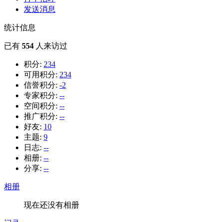
发送消息
统计信息
已有
554
人来访过
积分:
234
可用积分:
234
信誉积分:
-2
专家积分:
--
空间积分:
--
推广积分:
--
好友:
10
主题:
9
日志:
--
相册:
--
分享:
--
相册
现在还没有相册