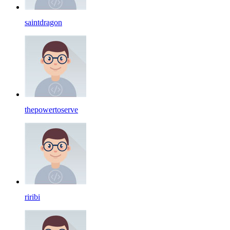
saintdragon
thepowertoserve
riribi