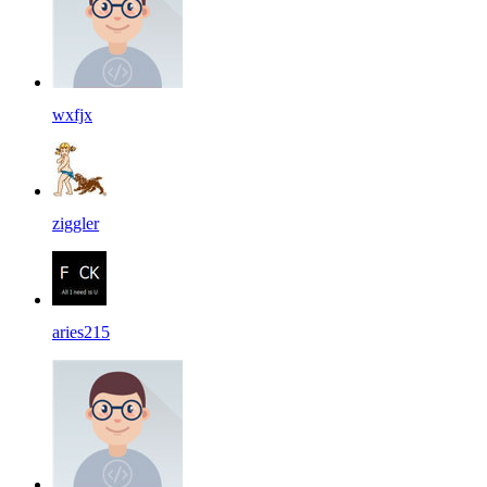
wxfjx
ziggler
aries215