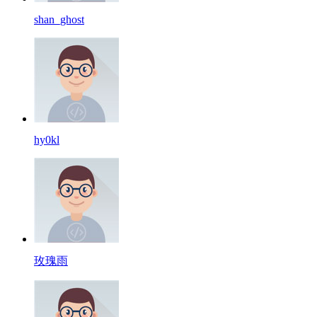
shan_ghost
hy0kl
玫瑰雨