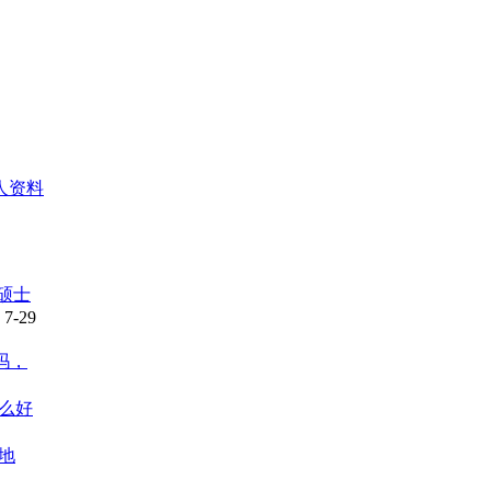
人资料
硕士
7-29
吗，
么好
地