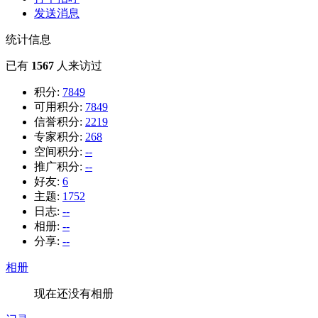
发送消息
统计信息
已有
1567
人来访过
积分:
7849
可用积分:
7849
信誉积分:
2219
专家积分:
268
空间积分:
--
推广积分:
--
好友:
6
主题:
1752
日志:
--
相册:
--
分享:
--
相册
现在还没有相册