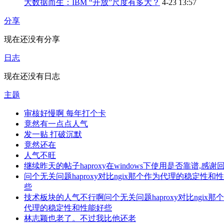
大数据而生：IBM “开放”尺度有多大？
4-23 13:57
分享
现在还没有分享
日志
现在还没有日志
主题
审核好慢啊 每年打个卡
竟然有一点点人气
发一贴 打破沉默
竟然还在
人气不旺
继续昨天的帖子haproxy在windows下使用是否靠谱,感谢
问个无关问题haproxy对比ngix那个作为代理的稳定性和
些
技术板块的人气不行啊问个无关问题haproxy对比ngix那
代理的稳定性和性能好些
林志颖也老了。不过我比他还老