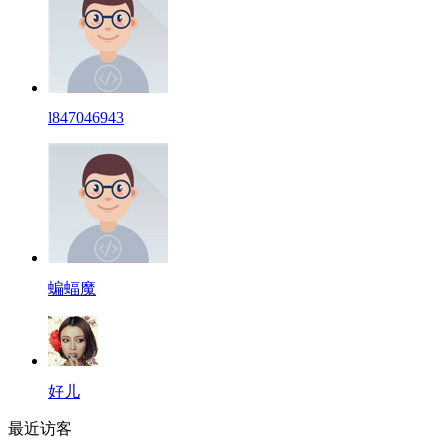
l847046943
蝙蝠魔
好儿
最近访客