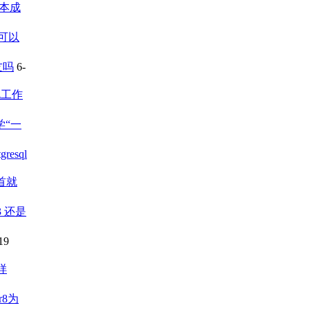
本成
可以
友吗
6-
说工作
学“一
esql
首就
3 还是
19
样
r8为