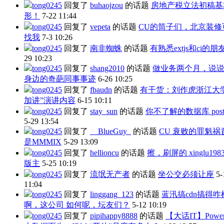
tong0245
回复了
buhaojzou
的话题
房地产税立法初稿基
形！
7-22 11:44
tong0245
回复了
vepeta
的话题
CU的筒子们，北京装修
找我
7-3 10:26
tong0245
回复了
南非蜘蛛
的话题
有熟悉extjs和ci的朋
29 10:23
tong0245
回复了
shang2010
的话题
做业务两个月，说
身边的奇葩同事事迹
6-26 10:25
tong0245
回复了
fbaudn
的话题
有干货：刘作虎浙江大
加讲”演讲内容
6-15 10:11
tong0245
回复了
stay_sun
的话题
你不了解的数据库 postgr
5-29 13:54
tong0245
回复了
__BlueGuy_
的话题
CU 衰败的罪魁祸
是MMMIX
5-29 13:09
tong0245
回复了
hellioncu
的话题
擦，刷屏的 xinglu198
版主
5-25 10:19
tong0245
回复了
流氓无产者
的话题
坐公交必须让座
5-
11:04
tong0245
回复了
linggang_123
的话题
蓝汛搞cdn搞得咋
啊，这公司 如何呢，坛友们？
5-12 10:19
tong0245
回复了
pipihappy8888
的话题
【大话IT】Powe