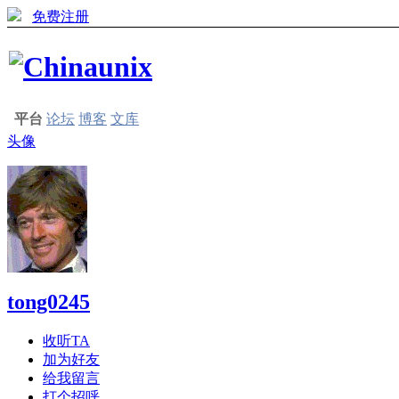
免费注册
平台
论坛
博客
文库
头像
tong0245
收听TA
加为好友
给我留言
打个招呼