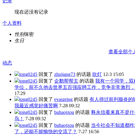
记录
现在还没有记录
个人资料
性别
保密
生日
查看全部个
动态
tong0245
回复了
zhujiang73
的话题
吹灯
12-3 15:05
tong0245
回复了
企鹅帮帮主
的话题
我有一个同学，双
学位，前不久他去世界五百强应聘工作，竞争非常激烈，
17:29
tong0245
回复了
evaspring
的话题
有人得过前列腺炎的
我最近感觉好痛苦啊
7-28 09:32
tong0245
回复了
buhaojzou
的话题
释永信看来真不是什
鸟！
7-28 09:32
tong0245
回复了
buhaojzou
的话题
当今社会不知道都咋
了，还能不能愉快的交流了？
7-27 16:56