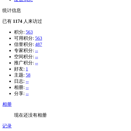
统计信息
已有
1174
人来访过
积分:
563
可用积分:
563
信誉积分:
487
专家积分:
--
空间积分:
--
推广积分:
--
好友:
1
主题:
58
日志:
--
相册:
--
分享:
--
相册
现在还没有相册
记录