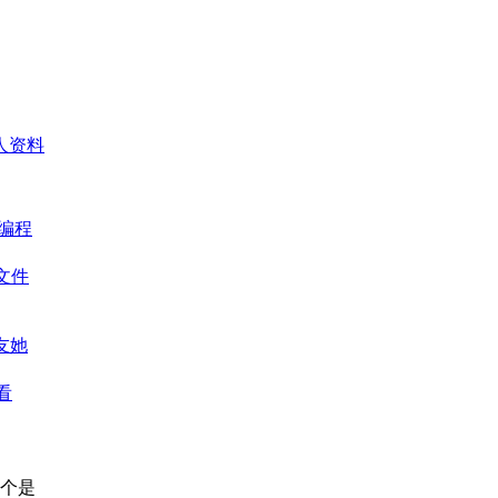
人资料
 编程
3文件
友她
看
这个是