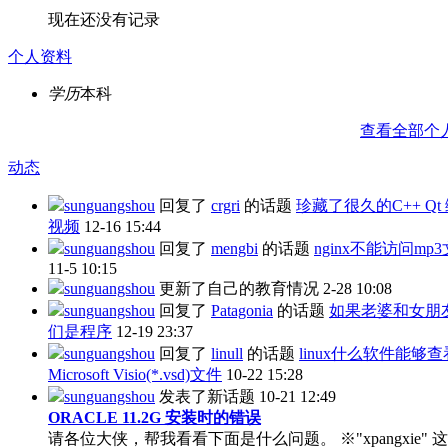
现在还没有记录
个人资料
学历
本科
查看全部个
动态
sunguangshou
回复了
crgri
的话题
珍藏了很久的C++ Qt
视频
12-16 15:44
sunguangshou
回复了
mengbi
的话题
nginx不能访问mp
11-5 10:15
sunguangshou
更新了自己的教育情况
2-28 10:08
sunguangshou
回复了
Patagonia
的话题
如果老婆和女朋
们是程序
12-19 23:37
sunguangshou
回复了
linull
的话题
linux什么软件能够查
Microsoft Visio(*.vsd)文件
10-22 15:28
sunguangshou
发表了新话题
10-21 12:49
ORACLE 11.2G 安装时的错误
请各位大侠，帮我看看下面是什么问题。 ※"xpangxie" 