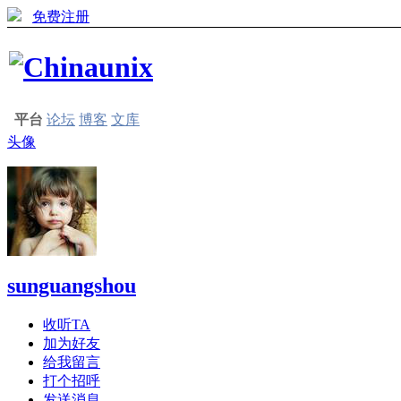
免费注册
平台
论坛
博客
文库
头像
sunguangshou
收听TA
加为好友
给我留言
打个招呼
发送消息