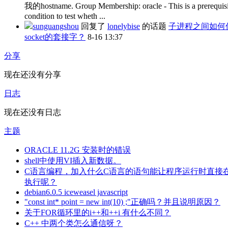
我的hostname. Group Membership: oracle - This is a prerequisi
condition to test wheth ...
sunguangshou
回复了
lonelybise
的话题
子进程之间如何
socket的套接字？
8-16 13:37
分享
现在还没有分享
日志
现在还没有日志
主题
ORACLE 11.2G 安装时的错误
shell中使用VI插入新数据。
C语言编程，加入什么C语言的语句能让程序运行时直接
执行呢？
debian6.0.5 iceweasel javascript
"const int* point = new int(10) ;"正确吗？并且说明原因？
关于FOR循环里的i++和++i 有什么不同？
C++ 中两个类怎么通信呀？