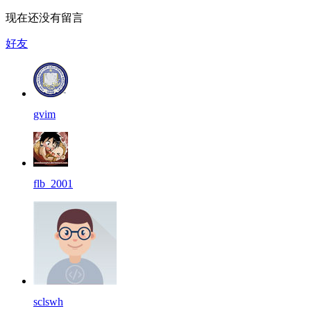
现在还没有留言
好友
gvim
flb_2001
sclswh