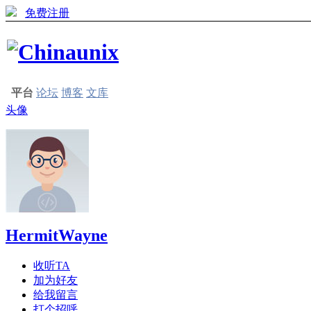
免费注册
平台
论坛
博客
文库
头像
HermitWayne
收听TA
加为好友
给我留言
打个招呼