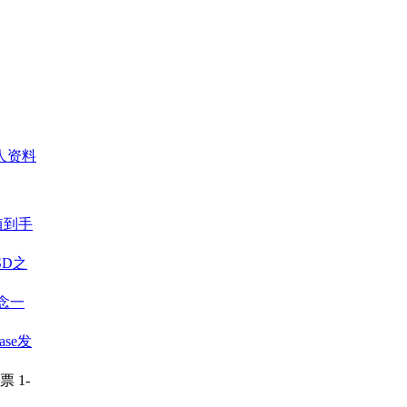
人资料
移植到手
SD之
念一
ease发
投票
1-