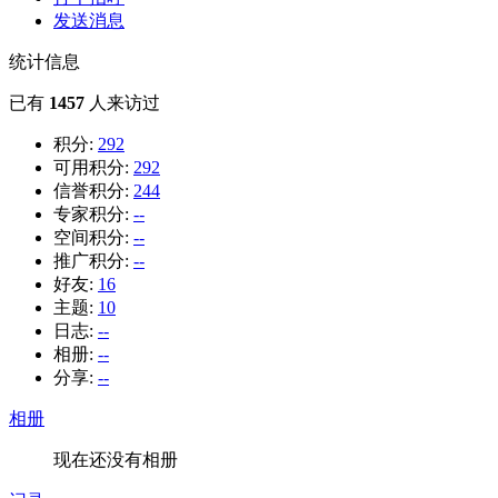
发送消息
统计信息
已有
1457
人来访过
积分:
292
可用积分:
292
信誉积分:
244
专家积分:
--
空间积分:
--
推广积分:
--
好友:
16
主题:
10
日志:
--
相册:
--
分享:
--
相册
现在还没有相册