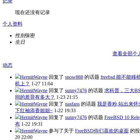
记录
现在还没有记录
个人资料
性别
保密
生日
查看全部个
动态
HermitWayne
回复了
snow888
的话题
freebsd 能不能
机上？
1-27 11:04
HermitWayne
回复了
sunny7476
的话题
求科普，三大B
间的差异有多大？
1-23 21:15
HermitWayne
回复了
nasfans
的话题
我是香粉,站出来怀
下红袖添香姐姐~
1-22 19:33
HermitWayne
回复了
sunny7476
的话题
FreeBSD 10 Rel
布
1-22 19:31
HermitWayne
参与了关于
FreeBSD你们喜欢的桌面
的
20 22:00