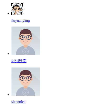
liuyuanyang
以泪洗面
shawnlee