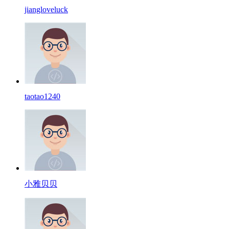
jiangloveluck
taotao1240
小雅贝贝