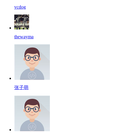
vcdog
thewayma
张子萌