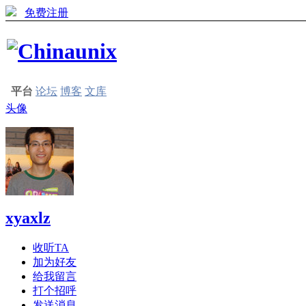
免费注册
平台
论坛
博客
文库
头像
xyaxlz
收听TA
加为好友
给我留言
打个招呼
发送消息