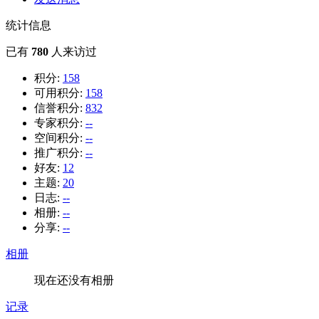
统计信息
已有
780
人来访过
积分:
158
可用积分:
158
信誉积分:
832
专家积分:
--
空间积分:
--
推广积分:
--
好友:
12
主题:
20
日志:
--
相册:
--
分享:
--
相册
现在还没有相册
记录