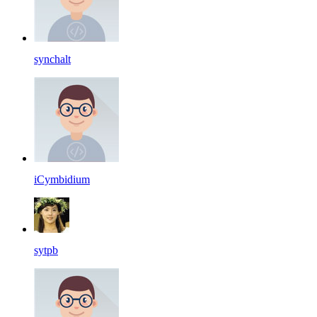
synchalt
iCymbidium
sytpb