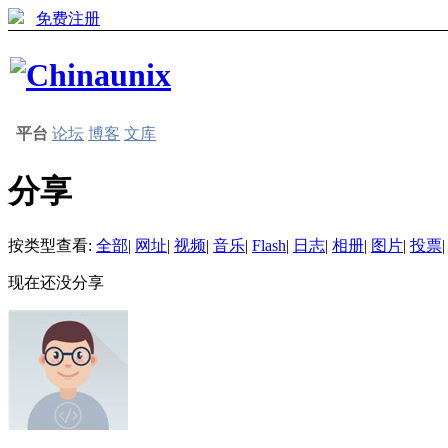
免费注册
平台
论坛
博客
文库
分享
按类型查看:
全部
|
网址
|
视频
|
音乐
|
Flash
|
日志
|
相册
|
图片
|
投票
|
现在还没分享