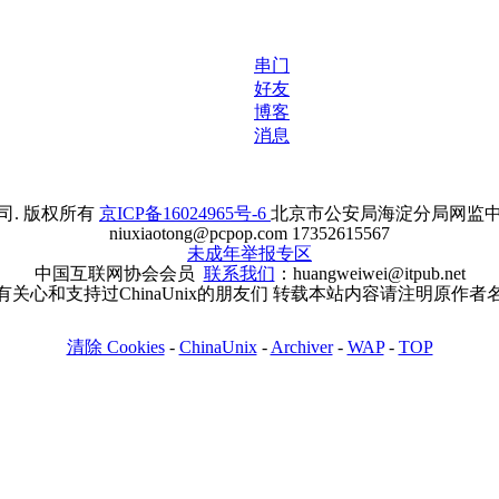
串门
好友
博客
消息
. 版权所有
京ICP备16024965号-6
北京市公安局海淀分局网监中心备案
niuxiaotong@pcpop.com 17352615567
未成年举报专区
中国互联网协会会员
联系我们
：huangweiwei@itpub.net
有关心和支持过ChinaUnix的朋友们 转载本站内容请注明原作者
清除 Cookies
-
ChinaUnix
-
Archiver
-
WAP
-
TOP