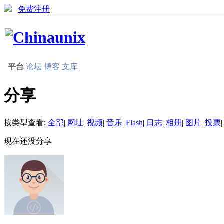
免费注册
平台
论坛
博客
文库
分享
按类型查看:
全部
|
网址
|
视频
|
音乐
|
Flash
|
日志
|
相册
|
图片
|
投票
|
现在还没分享