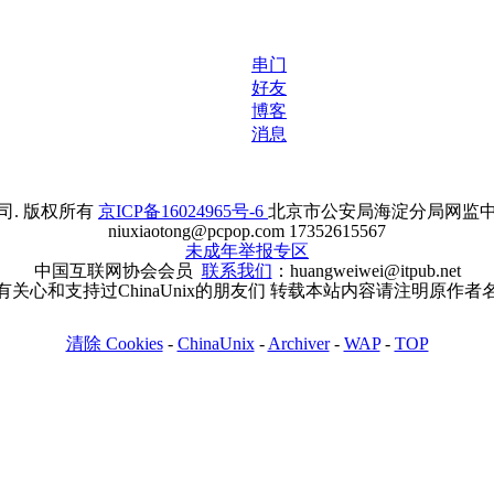
串门
好友
博客
消息
. 版权所有
京ICP备16024965号-6
北京市公安局海淀分局网监中心备案
niuxiaotong@pcpop.com 17352615567
未成年举报专区
中国互联网协会会员
联系我们
：huangweiwei@itpub.net
有关心和支持过ChinaUnix的朋友们 转载本站内容请注明原作者
清除 Cookies
-
ChinaUnix
-
Archiver
-
WAP
-
TOP