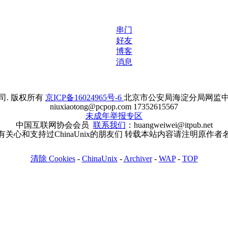
串门
好友
博客
消息
. 版权所有
京ICP备16024965号-6
北京市公安局海淀分局网监中心备案
niuxiaotong@pcpop.com 17352615567
未成年举报专区
中国互联网协会会员
联系我们
：huangweiwei@itpub.net
有关心和支持过ChinaUnix的朋友们 转载本站内容请注明原作者
清除 Cookies
-
ChinaUnix
-
Archiver
-
WAP
-
TOP