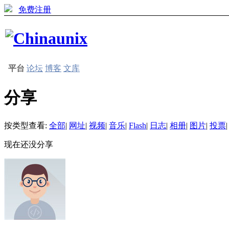
免费注册
平台
论坛
博客
文库
分享
按类型查看:
全部
|
网址
|
视频
|
音乐
|
Flash
|
日志
|
相册
|
图片
|
投票
|
现在还没分享