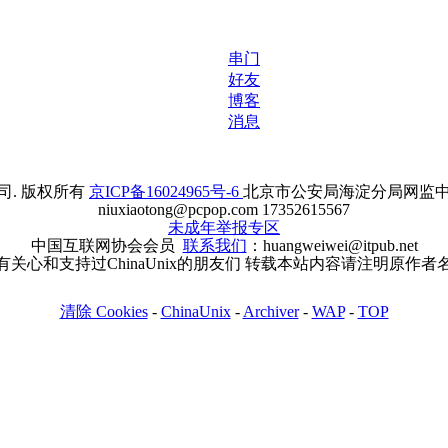
串门
好友
博客
消息
. 版权所有
京ICP备16024965号-6
北京市公安局海淀分局网监中心备案
niuxiaotong@pcpop.com 17352615567
未成年举报专区
中国互联网协会会员
联系我们
：huangweiwei@itpub.net
有关心和支持过ChinaUnix的朋友们 转载本站内容请注明原作者
清除 Cookies
-
ChinaUnix
-
Archiver
-
WAP
-
TOP