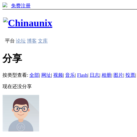
免费注册
平台
论坛
博客
文库
分享
按类型查看:
全部
|
网址
|
视频
|
音乐
|
Flash
|
日志
|
相册
|
图片
|
投票
|
现在还没分享