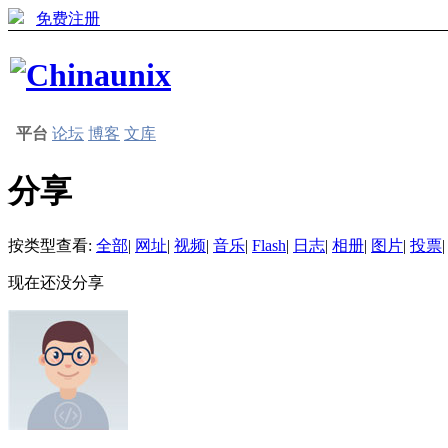
免费注册
平台
论坛
博客
文库
分享
按类型查看:
全部
|
网址
|
视频
|
音乐
|
Flash
|
日志
|
相册
|
图片
|
投票
|
现在还没分享