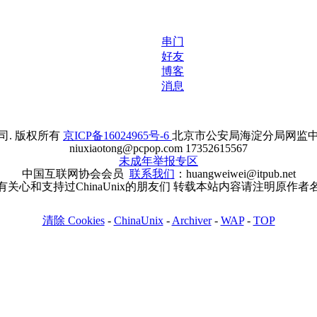
串门
好友
博客
消息
. 版权所有
京ICP备16024965号-6
北京市公安局海淀分局网监中心备案
niuxiaotong@pcpop.com 17352615567
未成年举报专区
中国互联网协会会员
联系我们
：huangweiwei@itpub.net
有关心和支持过ChinaUnix的朋友们 转载本站内容请注明原作者
清除 Cookies
-
ChinaUnix
-
Archiver
-
WAP
-
TOP