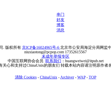
串门
好友
博客
消息
. 版权所有
京ICP备16024965号-6
北京市公安局海淀分局网监中心备案
niuxiaotong@pcpop.com 17352615567
未成年举报专区
中国互联网协会会员
联系我们
：huangweiwei@itpub.net
有关心和支持过ChinaUnix的朋友们 转载本站内容请注明原作者
清除 Cookies
-
ChinaUnix
-
Archiver
-
WAP
-
TOP