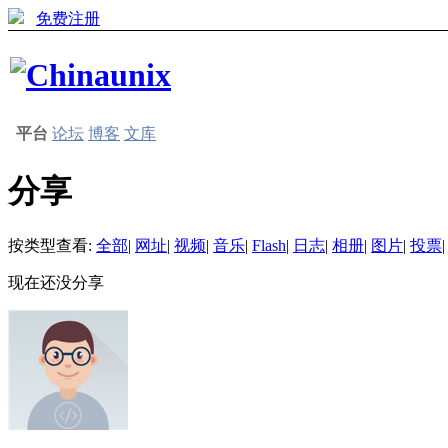
免费注册
平台
论坛
博客
文库
分享
按类型查看:
全部
|
网址
|
视频
|
音乐
|
Flash
|
日志
|
相册
|
图片
|
投票
|
现在还没分享