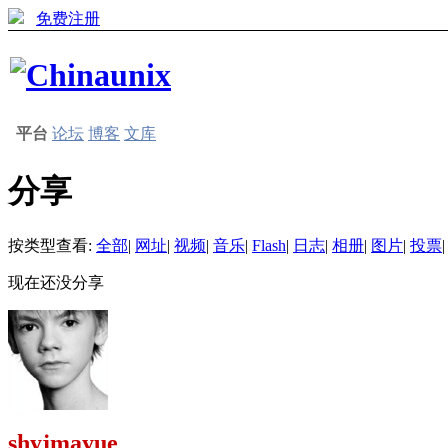
免费注册
平台
论坛
博客
文库
分享
按类型查看:
全部
|
网址
|
视频
|
音乐
|
Flash
|
日志
|
相册
|
图片
|
投票
|
现在还没分享
shyjmayue