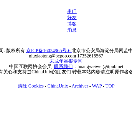
串门
好友
博客
消息
. 版权所有
京ICP备16024965号-6
北京市公安局海淀分局网监中心备案
niuxiaotong@pcpop.com 17352615567
未成年举报专区
中国互联网协会会员
联系我们
：huangweiwei@itpub.net
有关心和支持过ChinaUnix的朋友们 转载本站内容请注明原作者
清除 Cookies
-
ChinaUnix
-
Archiver
-
WAP
-
TOP