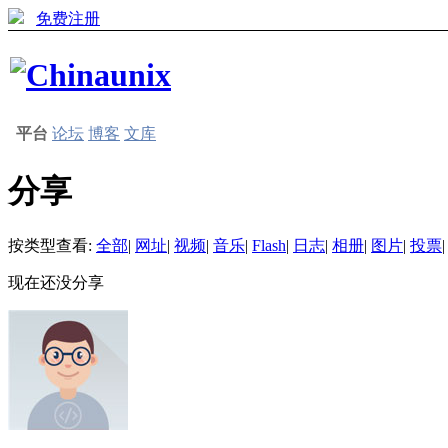
免费注册
平台
论坛
博客
文库
分享
按类型查看:
全部
|
网址
|
视频
|
音乐
|
Flash
|
日志
|
相册
|
图片
|
投票
|
现在还没分享