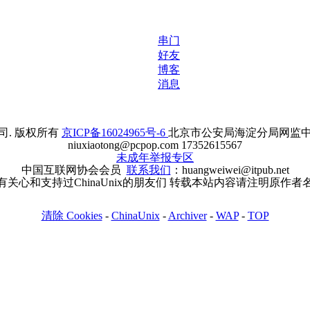
串门
好友
博客
消息
. 版权所有
京ICP备16024965号-6
北京市公安局海淀分局网监中心备案
niuxiaotong@pcpop.com 17352615567
未成年举报专区
中国互联网协会会员
联系我们
：huangweiwei@itpub.net
有关心和支持过ChinaUnix的朋友们 转载本站内容请注明原作者
清除 Cookies
-
ChinaUnix
-
Archiver
-
WAP
-
TOP