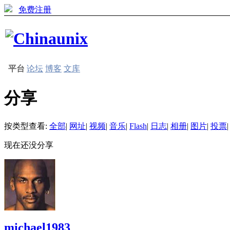
免费注册
平台
论坛
博客
文库
分享
按类型查看:
全部
|
网址
|
视频
|
音乐
|
Flash
|
日志
|
相册
|
图片
|
投票
|
现在还没分享
michael1983