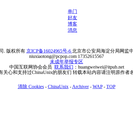
串门
好友
博客
消息
. 版权所有
京ICP备16024965号-6
北京市公安局海淀分局网监中心备案
niuxiaotong@pcpop.com 17352615567
未成年举报专区
中国互联网协会会员
联系我们
：huangweiwei@itpub.net
有关心和支持过ChinaUnix的朋友们 转载本站内容请注明原作者
清除 Cookies
-
ChinaUnix
-
Archiver
-
WAP
-
TOP