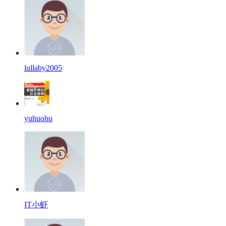
lullaby2005
yuhuohu
IT小虾