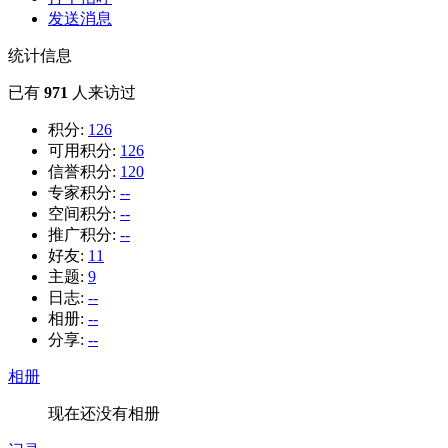
发送消息
统计信息
已有
971
人来访过
积分:
126
可用积分:
126
信誉积分:
120
专家积分:
--
空间积分:
--
推广积分:
--
好友:
11
主题:
9
日志:
--
相册:
--
分享:
--
相册
现在还没有相册