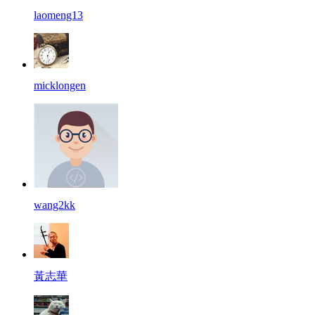
laomeng13
micklongen
wang2kk
黃志華