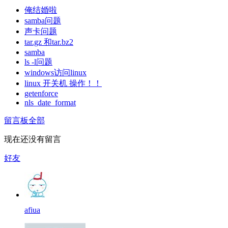
俺结婚啦
samba问题
声卡问题
tar.gz 和tar.bz2
samba
ls -l问题
windows访问linux
linux 开关机 操作！！
getenforce
nls_date_format
留言板
全部
现在还没有留言
好友
afiua