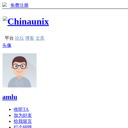
免费注册
平台
论坛
博客
文库
头像
amlu
收听TA
加为好友
给我留言
打个招呼