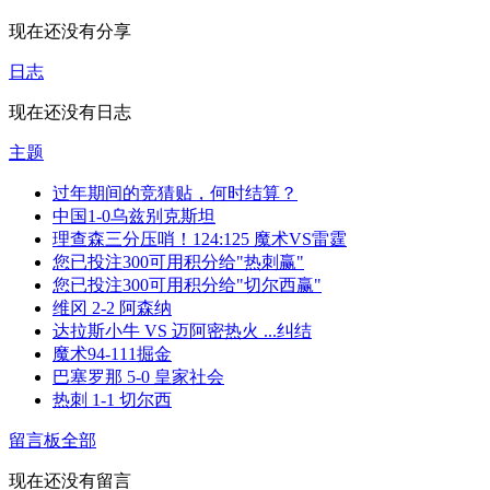
现在还没有分享
日志
现在还没有日志
主题
过年期间的竞猜贴，何时结算？
中国1-0乌兹别克斯坦
理查森三分压哨！124:125 魔术VS雷霆
您已投注300可用积分给"热刺赢"
您已投注300可用积分给"切尔西赢"
维冈 2-2 阿森纳
达拉斯小牛 VS 迈阿密热火 ...纠结
魔术94-111掘金
巴塞罗那 5-0 皇家社会
热刺 1-1 切尔西
留言板
全部
现在还没有留言