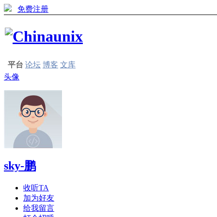
免费注册
平台
论坛
博客
文库
头像
sky-鹏
收听TA
加为好友
给我留言