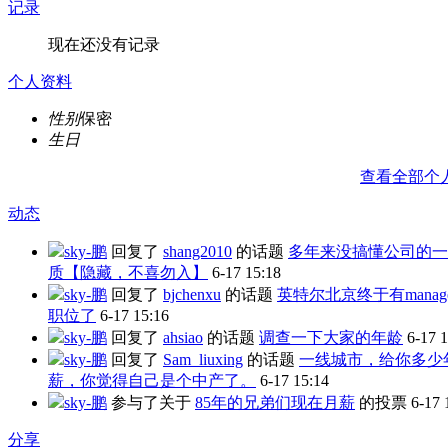
记录
现在还没有记录
个人资料
性别
保密
生日
查看全部个
动态
sky-鹏
回复了
shang2010
的话题
多年来没搞懂公司的一
质【隐藏，不喜勿入】
6-17 15:18
sky-鹏
回复了
bjchenxu
的话题
英特尔北京终于有manag
职位了
6-17 15:16
sky-鹏
回复了
ahsiao
的话题
调查一下大家的年龄
6-17 
sky-鹏
回复了
Sam_liuxing
的话题
一线城市，给你多少
薪，你觉得自己是个中产了。
6-17 15:14
sky-鹏
参与了关于
85年的兄弟们现在月薪
的投票
6-17 
分享