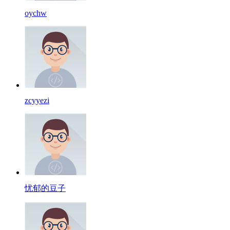
oychw
zcyyezi
忧郁的豆子