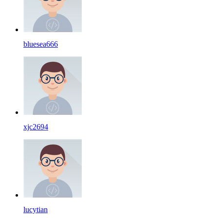
bluesea666
xjc2694
lucytian