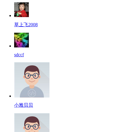
草上飞2008
sdccf
小雅贝贝