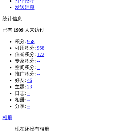
打个招呼
发送消息
统计信息
已有
1909
人来访过
积分:
958
可用积分:
958
信誉积分:
172
专家积分:
--
空间积分:
--
推广积分:
--
好友:
46
主题:
23
日志:
--
相册:
--
分享:
--
相册
现在还没有相册