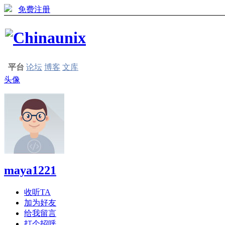
免费注册
平台
论坛
博客
文库
头像
maya1221
收听TA
加为好友
给我留言
打个招呼