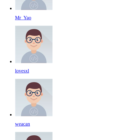
Mr_Yao
lovesxl
weacan