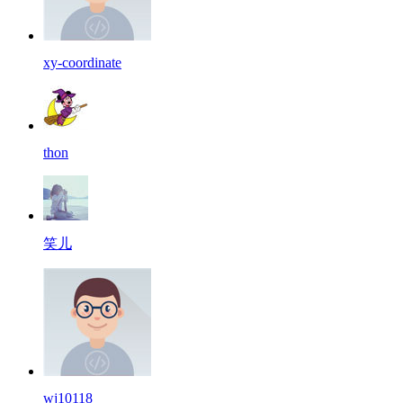
xy-coordinate
thon
笑儿
wj10118