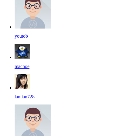
youtob
machoe
lantian728