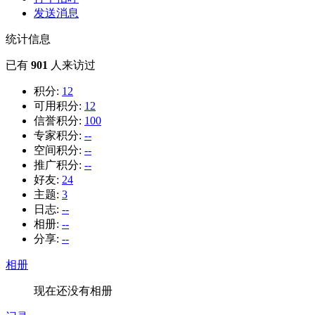
发送消息
统计信息
已有
901
人来访过
积分:
12
可用积分:
12
信誉积分:
100
专家积分:
--
空间积分:
--
推广积分:
--
好友:
24
主题:
3
日志:
--
相册:
--
分享:
--
相册
现在还没有相册