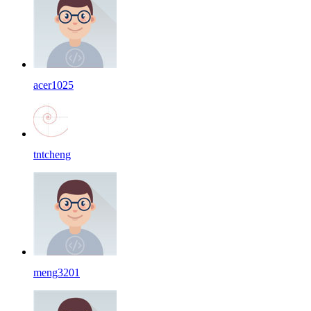
acer1025
tntcheng
meng3201