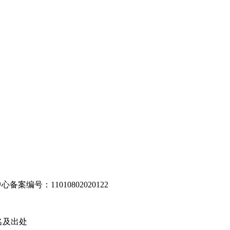
编号：11010802020122
名及出处