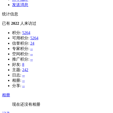
发送消息
统计信息
已有
2022
人来访过
积分:
5264
可用积分:
5264
信誉积分:
24
专家积分:
--
空间积分:
--
推广积分:
--
好友:
8
主题:
242
日志:
--
相册:
--
分享:
--
相册
现在还没有相册