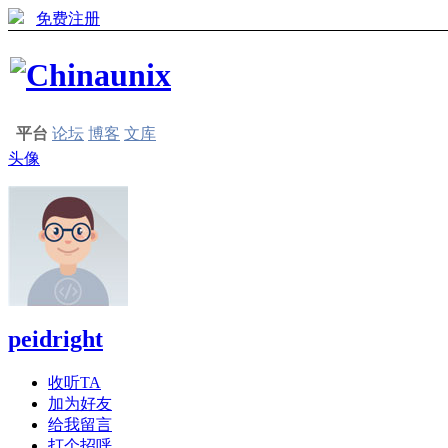
免费注册
平台
论坛
博客
文库
头像
peidright
收听TA
加为好友
给我留言
打个招呼