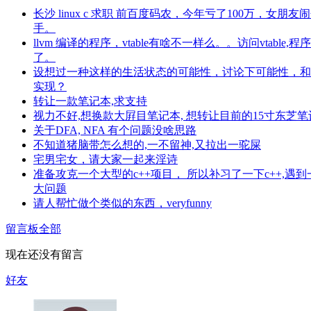
长沙 linux c 求职 前百度码农，今年亏了100万，女朋友
手。
llvm 编译的程序，vtable有啥不一样么。。访问vtable,程序c
了。
设想过一种这样的生活​状态的可能性，讨论下​可能性，
实现？
转让一款笔记本,求支持
视力不好,想换款大屛目笔记本, 想转让目前的15寸东芝笔
关于DFA, NFA 有个问题没啥思路
不知道猪脑带怎么想的,一不留神,又拉出一驼屎
宅男宅女，请大家一起来淫诗
准备攻克一个大型的c++项目， 所以补习了一下c++,遇到
大问题
请人帮忙做个类似的东西，veryfunny
留言板
全部
现在还没有留言
好友