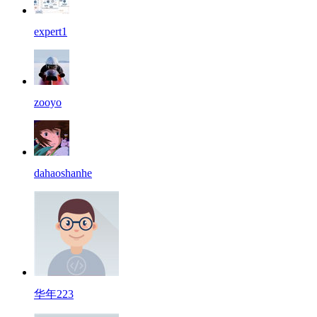
expert1
zooyo
dahaoshanhe
华年223