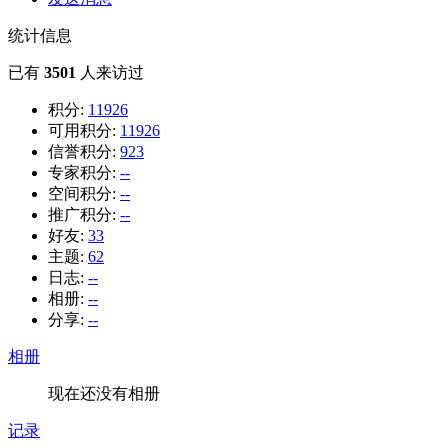
统计信息
已有
3501
人来访过
积分:
11926
可用积分:
11926
信誉积分:
923
专家积分:
--
空间积分:
--
推广积分:
--
好友:
33
主题:
62
日志:
--
相册:
--
分享:
--
相册
现在还没有相册
记录