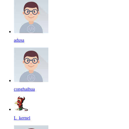
adusa
conghaihua
L_kernel