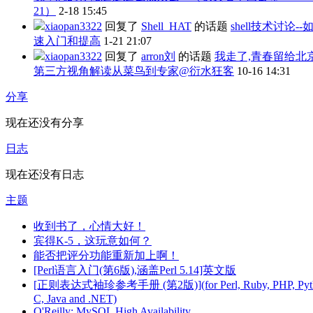
21）
2-18 15:45
xiaopan3322
回复了
Shell_HAT
的话题
shell技术讨论-
速入门和提高
1-21 21:07
xiaopan3322
回复了
arron刘
的话题
我走了,青春留给北
第三方视角解读从菜鸟到专家@衍水狂客
10-16 14:31
分享
现在还没有分享
日志
现在还没有日志
主题
收到书了，心情大好！
宾得K-5，这玩意如何？
能否把评分功能重新加上啊！
[Perl语言入门(第6版),涵盖Perl 5.14]英文版
[正则表达式袖珍参考手册 (第2版)](for Perl, Ruby, PHP, Pyt
C, Java and .NET)
O'Reilly: MySQL High Availability