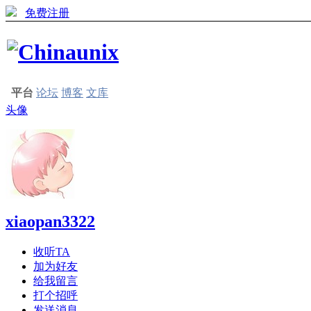
免费注册
平台
论坛
博客
文库
头像
xiaopan3322
收听TA
加为好友
给我留言
打个招呼
发送消息