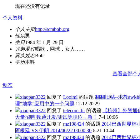
现在还没有记录
个人资料
个人主页
http://scmbob.org
性别
男
生日
1984 年 1 月 29 日
兴趣爱好
唱歌，网球，女人……
真实姓名
Bob
学历
本科
查看全部个
动态
xiaopan3322
回复了
Looiml
的话题
翻翻旧帖--求教awk
理“地学”应用中的一个问题
12-12 20:29
xiaopan3322
回复了
telecom_hr
的话题
【杭州】外资通
大量招聘 数通开发/测试等职位，急！
7-4 10:06
xiaopan3322
回复了
mz198424
的话题
2014巴西世界杯
阿根廷 VS 伊朗 2014/06/22 00:00:30
6-21 10:44
xiaopan3322
回复了
mz198424
的话题
2014巴西世界杯