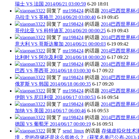
瑞士 VS 法国 2014/06/21 03:00:59
6-20 18:01
xiaopan3322
回复了
mz198424
的话题
2014巴西世界杯
乌拉圭 VS 英格兰 2014/06/20 03:00:40
6-19 09:45
xiaopan3322
回复了
mz198424
的话题
2014巴西世界杯
哥伦比亚 VS 科特迪瓦 2014/06/20 00:00:25
6-19 09:43
xiaopan3322
回复了
mz198424
的话题
2014巴西世界杯
意大利 VS 哥斯达黎加 2014/06/21 00:00:03
6-19 09:42
xiaopan3322
回复了
mz198424
的话题
2014巴西世界杯
比利时 VS 阿尔及利亚 2014/06/18 00:00:20
6-17 09:22
xiaopan3322
回复了
mz198424
的话题
2014巴西世界杯
巴西 VS 墨西哥 2014/06/18 03:00:30
6-17 09:22
xiaopan3322
回复了
mz198424
的话题
2014巴西世界杯
俄罗斯 VS 韩国 2014/06/18 06:00:35
6-17 09:20
xiaopan3322
回复了
mz198424
的话题
2014巴西世界杯
伊朗 VS 尼日利亚 2014/06/17 03:00:53
6-16 09:54
xiaopan3322
回复了
mz198424
的话题
2014巴西世界杯
加纳 VS 美国 2014/06/17 06:00:46
6-16 09:53
xiaopan3322
回复了
mz198424
的话题
2014巴西世界杯
德国 VS 葡萄牙 2014/06/17 00:00:19
6-16 09:51
xiaopan3322
回复了
send_linux
的话题
存储虚拟化技术
境，您的存储还是这么低效么？（获奖名单已公布-2013-1