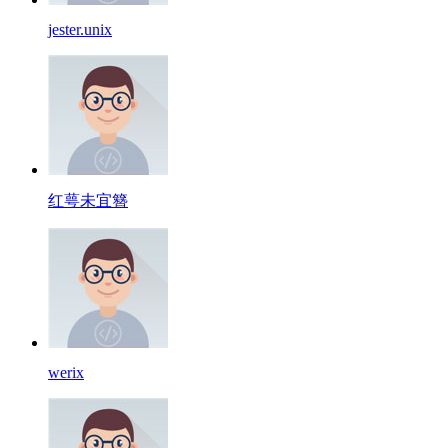
jester.unix
红萼未宜簪
werix