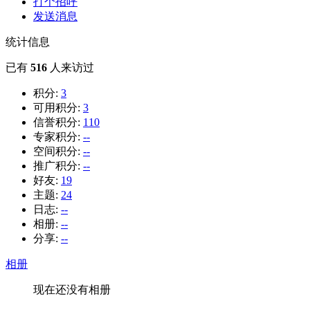
打个招呼
发送消息
统计信息
已有
516
人来访过
积分:
3
可用积分:
3
信誉积分:
110
专家积分:
--
空间积分:
--
推广积分:
--
好友:
19
主题:
24
日志:
--
相册:
--
分享:
--
相册
现在还没有相册