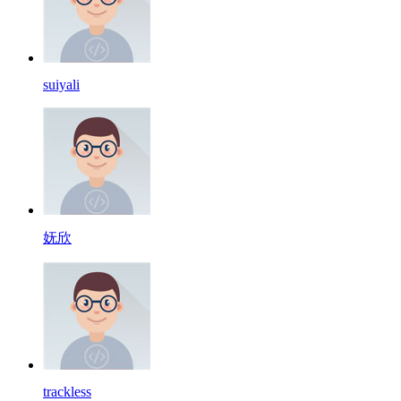
suiyаli
妩欣
trackless