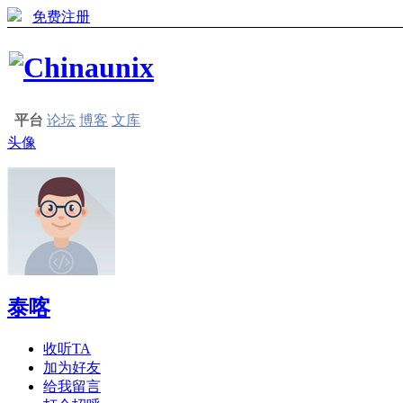
免费注册
平台
论坛
博客
文库
头像
泰喀
收听TA
加为好友
给我留言