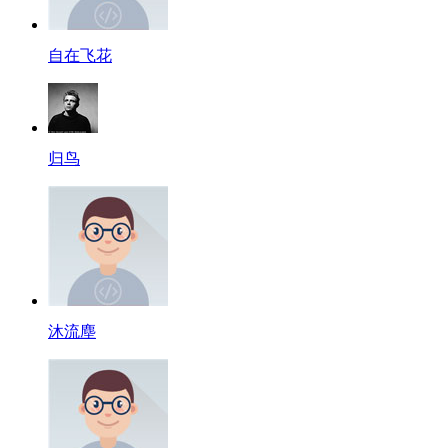
自在飞花
归鸟
沐流塵