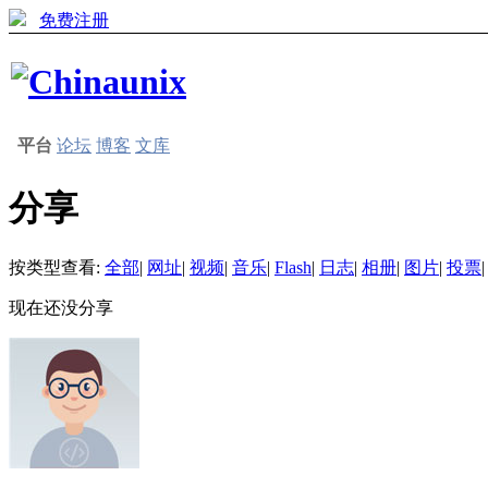
免费注册
平台
论坛
博客
文库
分享
按类型查看:
全部
|
网址
|
视频
|
音乐
|
Flash
|
日志
|
相册
|
图片
|
投票
|
现在还没分享