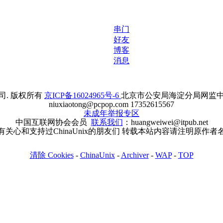
串门
好友
博客
消息
. 版权所有
京ICP备16024965号-6
北京市公安局海淀分局网监中心备案
niuxiaotong@pcpop.com 17352615567
未成年举报专区
中国互联网协会会员
联系我们
：huangweiwei@itpub.net
有关心和支持过ChinaUnix的朋友们 转载本站内容请注明原作者
清除 Cookies
-
ChinaUnix
-
Archiver
-
WAP
-
TOP