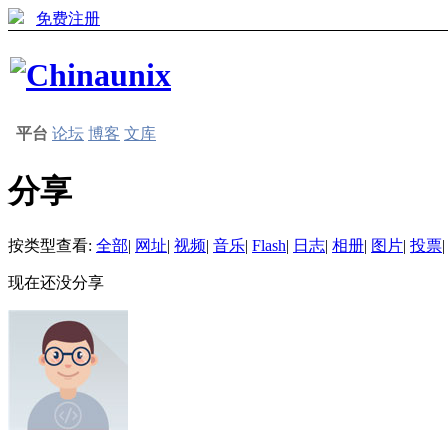
免费注册
平台
论坛
博客
文库
分享
按类型查看:
全部
|
网址
|
视频
|
音乐
|
Flash
|
日志
|
相册
|
图片
|
投票
|
现在还没分享